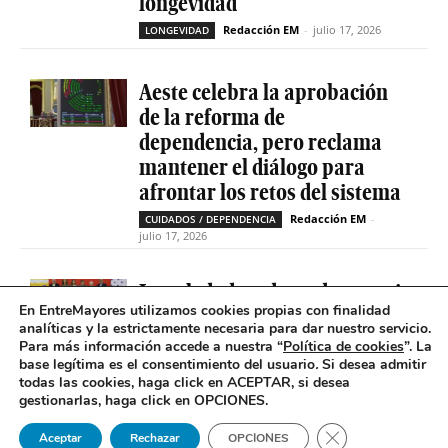
longevidad
Redacción EM
-
julio 17, 2026
LONGEVIDAD
Aeste celebra la aprobación
de la reforma de
dependencia, pero reclama
mantener el diálogo para
afrontar los retos del sistema
Redacción EM
-
CUIDADOS / DEPENDENCIA
julio 17, 2026
La soledad no deseada es casi
En EntreMayores utilizamos cookies propias con finalidad
cinco veces superior entre
analíticas y la estrictamente necesaria para dar nuestro servicio.
personas que tienen
Para más información accede a nuestra “
Política de cookies
”. La
problemas de salud mental
base legítima es el consentimiento del usuario
.
Si desea admitir
todas las cookies, haga click en ACEPTAR, si desea
Redacción EM
-
SOLEDAD NO DESEADA
gestionarlas, haga click en OPCIONES.
julio 16, 2026
Cerrar el banner 
Aceptar
Rechazar
OPCIONES