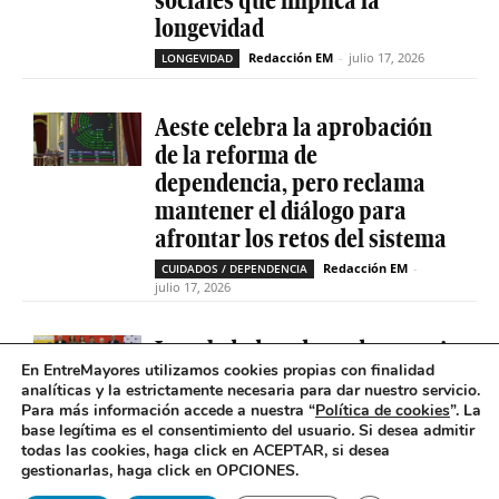
longevidad
Redacción EM
-
julio 17, 2026
LONGEVIDAD
Aeste celebra la aprobación
de la reforma de
dependencia, pero reclama
mantener el diálogo para
afrontar los retos del sistema
Redacción EM
-
CUIDADOS / DEPENDENCIA
julio 17, 2026
La soledad no deseada es casi
En EntreMayores utilizamos cookies propias con finalidad
cinco veces superior entre
analíticas y la estrictamente necesaria para dar nuestro servicio.
personas que tienen
Para más información accede a nuestra “
Política de cookies
”. La
problemas de salud mental
base legítima es el consentimiento del usuario
.
Si desea admitir
todas las cookies, haga click en ACEPTAR, si desea
Redacción EM
-
SOLEDAD NO DESEADA
gestionarlas, haga click en OPCIONES.
julio 16, 2026