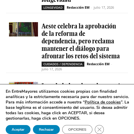
Redacción EM
-
julio 17, 2026
LONGEVIDAD
Aeste celebra la aprobación
de la reforma de
dependencia, pero reclama
mantener el diálogo para
afrontar los retos del sistema
Redacción EM
-
CUIDADOS / DEPENDENCIA
julio 17, 2026
La soledad no deseada es casi
En EntreMayores utilizamos cookies propias con finalidad
cinco veces superior entre
analíticas y la estrictamente necesaria para dar nuestro servicio.
personas que tienen
Para más información accede a nuestra “
Política de cookies
”. La
problemas de salud mental
base legítima es el consentimiento del usuario
.
Si desea admitir
todas las cookies, haga click en ACEPTAR, si desea
Redacción EM
-
SOLEDAD NO DESEADA
gestionarlas, haga click en OPCIONES.
julio 16, 2026
Cerrar el banner 
Aceptar
Rechazar
OPCIONES