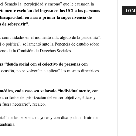
n el Senado la “perplejidad y encono” que le causaron la
ctamente excluían del ingreso en las UCI a las personas
LO M
discapacidad, en aras a primar la supervivencia de
s de sobrevivir"
.
os comunidades en el momento más álgido de la pandemia”,
o política”, se lamentó ante la Ponencia de estudio sobre
 seno de la Comisión de Derechos Sociales.
na “deuda social con el colectivo de personas con
a ocasión, no se volverían a aplicar” las mismas directrices
 médico, cada caso sea valorado “individualmente, con
os criterios de priorización deben ser objetivos, éticos y
i fuera necesario”, recalcó.
ental” de las personas mayores y con discapacidad fruto de
pandemia.