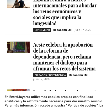
internacionales para abordar
los retos económicos y
sociales que implica la
longevidad
Redacción EM
-
julio 17, 2026
LONGEVIDAD
Aeste celebra la aprobación
de la reforma de
dependencia, pero reclama
mantener el diálogo para
afrontar los retos del sistema
Redacción EM
-
CUIDADOS / DEPENDENCIA
julio 17, 2026
La soledad no deseada es casi
En EntreMayores utilizamos cookies propias con finalidad
cinco veces superior entre
analíticas y la estrictamente necesaria para dar nuestro servicio.
personas que tienen
Para más información accede a nuestra “
Política de cookies
”. La