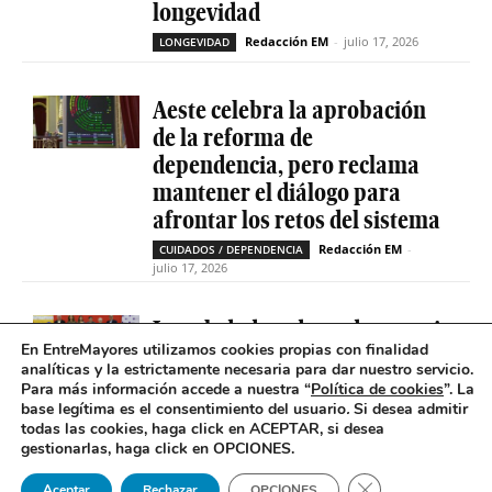
longevidad
Redacción EM
-
julio 17, 2026
LONGEVIDAD
Aeste celebra la aprobación
de la reforma de
dependencia, pero reclama
mantener el diálogo para
afrontar los retos del sistema
Redacción EM
-
CUIDADOS / DEPENDENCIA
julio 17, 2026
La soledad no deseada es casi
En EntreMayores utilizamos cookies propias con finalidad
cinco veces superior entre
analíticas y la estrictamente necesaria para dar nuestro servicio.
personas que tienen
Para más información accede a nuestra “
Política de cookies
”. La
problemas de salud mental
base legítima es el consentimiento del usuario
.
Si desea admitir
todas las cookies, haga click en ACEPTAR, si desea
Redacción EM
-
SOLEDAD NO DESEADA
gestionarlas, haga click en OPCIONES.
julio 16, 2026
Cerrar el banner 
Aceptar
Rechazar
OPCIONES