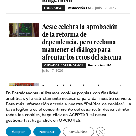
Redacción EM
-
julio 17, 2026
LONGEVIDAD
Aeste celebra la aprobación
de la reforma de
dependencia, pero reclama
mantener el diálogo para
afrontar los retos del sistema
Redacción EM
-
CUIDADOS / DEPENDENCIA
julio 17, 2026
La soledad no deseada es casi
En EntreMayores utilizamos cookies propias con finalidad
cinco veces superior entre
analíticas y la estrictamente necesaria para dar nuestro servicio.
personas que tienen
Para más información accede a nuestra “
Política de cookies
”. La
problemas de salud mental
base legítima es el consentimiento del usuario
.
Si desea admitir
todas las cookies, haga click en ACEPTAR, si desea
Redacción EM
-
SOLEDAD NO DESEADA
gestionarlas, haga click en OPCIONES.
julio 16, 2026
Cerrar el banner 
Aceptar
Rechazar
OPCIONES