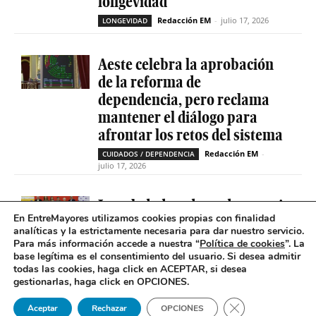
longevidad
Redacción EM
-
julio 17, 2026
LONGEVIDAD
Aeste celebra la aprobación
de la reforma de
dependencia, pero reclama
mantener el diálogo para
afrontar los retos del sistema
Redacción EM
-
CUIDADOS / DEPENDENCIA
julio 17, 2026
La soledad no deseada es casi
En EntreMayores utilizamos cookies propias con finalidad
cinco veces superior entre
analíticas y la estrictamente necesaria para dar nuestro servicio.
personas que tienen
Para más información accede a nuestra “
Política de cookies
”. La
problemas de salud mental
base legítima es el consentimiento del usuario
.
Si desea admitir
todas las cookies, haga click en ACEPTAR, si desea
Redacción EM
-
SOLEDAD NO DESEADA
gestionarlas, haga click en OPCIONES.
julio 16, 2026
Cerrar el banner 
Aceptar
Rechazar
OPCIONES