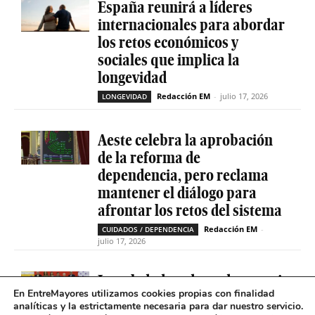
España reunirá a líderes
internacionales para abordar
los retos económicos y
sociales que implica la
longevidad
Redacción EM
-
julio 17, 2026
LONGEVIDAD
Aeste celebra la aprobación
de la reforma de
dependencia, pero reclama
mantener el diálogo para
afrontar los retos del sistema
Redacción EM
-
CUIDADOS / DEPENDENCIA
julio 17, 2026
La soledad no deseada es casi
En EntreMayores utilizamos cookies propias con finalidad
cinco veces superior entre
analíticas y la estrictamente necesaria para dar nuestro servicio.