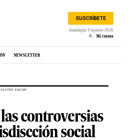
SUSCRÍBETE
domingo, 9 agosto 2026
Mi cuenta
IÓN
NEWSLETTER
scción social
las controversias
sdiscción social