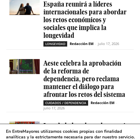
España reunirá a líderes
internacionales para abordar
los retos económicos y
sociales que implica la
longevidad
Redacción EM
-
julio 17, 2026
LONGEVIDAD
Aeste celebra la aprobación
de la reforma de
dependencia, pero reclama
mantener el diálogo para
afrontar los retos del sistema
Redacción EM
-
CUIDADOS / DEPENDENCIA
julio 17, 2026
La soledad no deseada es casi
En EntreMayores utilizamos cookies propias con finalidad
cinco veces superior entre
analíticas y la estrictamente necesaria para dar nuestro servicio.