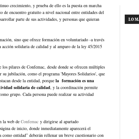
tinuo crecimiento, y prueba de ello es la puesta en marcha
o de encuentro gratuito a nivel nacional entre entidades del
arrollar parte de sus actividades, y personas que quieran
LO M
mación, sino que ofrece formación en voluntariado -a través
a acción solidaria de calidad y al amparo de la ley 45/2015
e los pilares de Confemac, desde donde se ofrecen múltiples
ar su jubilación, como el programa 'Mayores Solidarios', que
la formación es una
estacan desde la entidad, porque
ividad solidaria de calidad
, y la coordinación permite
 como grupo. Cada persona puede realizar su actividad
en la web de
Confemac
y dirigirse al apartado
 página de inicio, donde inmediatamente aparecerá el
a como entidad” deberán rellenar un breve cuestionario con