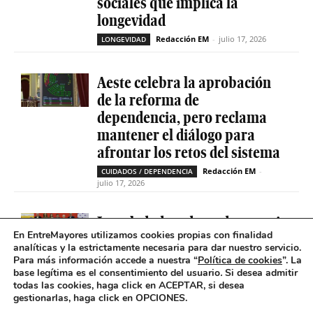
sociales que implica la
longevidad
Redacción EM
-
julio 17, 2026
LONGEVIDAD
Aeste celebra la aprobación
de la reforma de
dependencia, pero reclama
mantener el diálogo para
afrontar los retos del sistema
Redacción EM
-
CUIDADOS / DEPENDENCIA
julio 17, 2026
La soledad no deseada es casi
En EntreMayores utilizamos cookies propias con finalidad
cinco veces superior entre
analíticas y la estrictamente necesaria para dar nuestro servicio.
personas que tienen
Para más información accede a nuestra “
Política de cookies
”. La
problemas de salud mental
base legítima es el consentimiento del usuario
.
Si desea admitir
todas las cookies, haga click en ACEPTAR, si desea
Redacción EM
-
SOLEDAD NO DESEADA
gestionarlas, haga click en OPCIONES.
julio 16, 2026