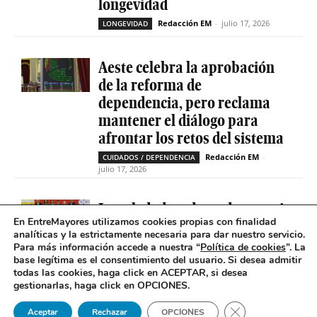
longevidad
Redacción EM
-
julio 17, 2026
LONGEVIDAD
Aeste celebra la aprobación
de la reforma de
dependencia, pero reclama
mantener el diálogo para
afrontar los retos del sistema
Redacción EM
-
CUIDADOS / DEPENDENCIA
julio 17, 2026
La soledad no deseada es casi
En EntreMayores utilizamos cookies propias con finalidad
cinco veces superior entre
analíticas y la estrictamente necesaria para dar nuestro servicio.
personas que tienen
Para más información accede a nuestra “
Política de cookies
”. La
problemas de salud mental
base legítima es el consentimiento del usuario
.
Si desea admitir
todas las cookies, haga click en ACEPTAR, si desea
Redacción EM
-
SOLEDAD NO DESEADA
gestionarlas, haga click en OPCIONES.
julio 16, 2026
Cerrar el banner 
Aceptar
Rechazar
OPCIONES