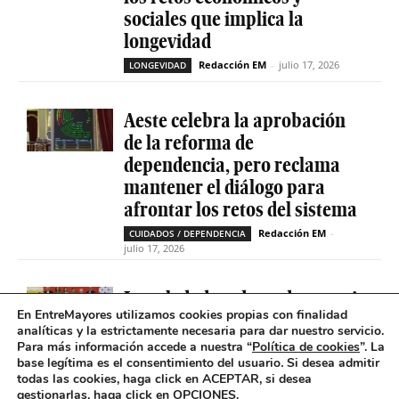
sociales que implica la
longevidad
Redacción EM
-
julio 17, 2026
LONGEVIDAD
Aeste celebra la aprobación
de la reforma de
dependencia, pero reclama
mantener el diálogo para
afrontar los retos del sistema
Redacción EM
-
CUIDADOS / DEPENDENCIA
julio 17, 2026
La soledad no deseada es casi
En EntreMayores utilizamos cookies propias con finalidad
cinco veces superior entre
analíticas y la estrictamente necesaria para dar nuestro servicio.
personas que tienen
Para más información accede a nuestra “
Política de cookies
”. La
problemas de salud mental
base legítima es el consentimiento del usuario
.
Si desea admitir
todas las cookies, haga click en ACEPTAR, si desea
Redacción EM
-
SOLEDAD NO DESEADA
gestionarlas, haga click en OPCIONES.