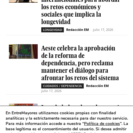
los retos económicos y
sociales que implica la
longevidad
Redacción EM
-
julio 17, 2026
LONGEVIDAD
Aeste celebra la aprobación
de la reforma de
dependencia, pero reclama
mantener el diálogo para
afrontar los retos del sistema
Redacción EM
-
CUIDADOS / DEPENDENCIA
julio 17, 2026
La soledad no deseada es casi
En EntreMayores utilizamos cookies propias con finalidad
cinco veces superior entre
analíticas y la estrictamente necesaria para dar nuestro servicio.
personas que tienen
Para más información accede a nuestra “
Política de cookies
”. La
problemas de salud mental
base legítima es el consentimiento del usuario
.
Si desea admitir