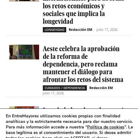
los retos económicos y
sociales que implica la
longevidad
Redacción EM
-
julio 17, 2026
LONGEVIDAD
Aeste celebra la aprobación
de la reforma de
dependencia, pero reclama
mantener el diálogo para
afrontar los retos del sistema
Redacción EM
-
CUIDADOS / DEPENDENCIA
julio 17, 2026
La soledad no deseada es casi
En EntreMayores utilizamos cookies propias con finalidad
cinco veces superior entre
analíticas y la estrictamente necesaria para dar nuestro servicio.
personas que tienen
Para más información accede a nuestra “
Política de cookies
”. La
problemas de salud mental
base legítima es el consentimiento del usuario
.
Si desea admitir