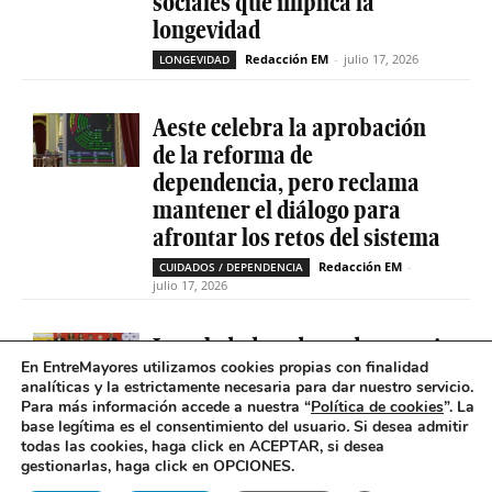
sociales que implica la
longevidad
Redacción EM
-
julio 17, 2026
LONGEVIDAD
Aeste celebra la aprobación
de la reforma de
dependencia, pero reclama
mantener el diálogo para
afrontar los retos del sistema
Redacción EM
-
CUIDADOS / DEPENDENCIA
julio 17, 2026
La soledad no deseada es casi
En EntreMayores utilizamos cookies propias con finalidad
cinco veces superior entre
analíticas y la estrictamente necesaria para dar nuestro servicio.
personas que tienen
Para más información accede a nuestra “
Política de cookies
”. La
problemas de salud mental
base legítima es el consentimiento del usuario
.
Si desea admitir
todas las cookies, haga click en ACEPTAR, si desea
Redacción EM
-
SOLEDAD NO DESEADA
gestionarlas, haga click en OPCIONES.
julio 16, 2026