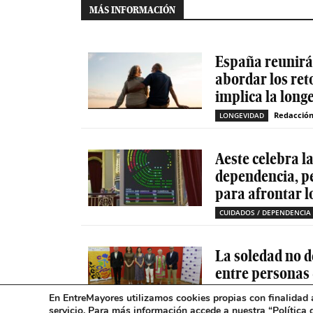
MÁS INFORMACIÓN
España reunirá 
abordar los ret
implica la long
Redacció
LONGEVIDAD
Aeste celebra l
dependencia, p
para afrontar l
CUIDADOS / DEPENDENCIA
La soledad no d
entre personas
mental
En EntreMayores utilizamos cookies propias con finalidad a
servicio. Para más información accede a nuestra “
Política 
SOLEDAD NO DESEADA