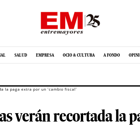
NAL
SALUD
EMPRESA
OCIO & CULTURA
A FONDO
OPIN
a la paga extra por un 'cambio fiscal'
as verán recortada la p