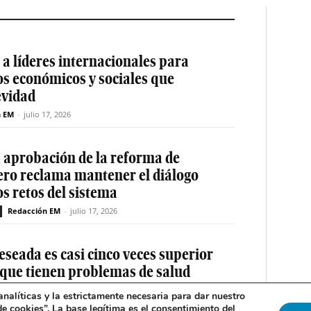
a líderes internacionales para
os económicos y sociales que
evidad
n EM
-
julio 17, 2026
a aprobación de la reforma de
ero reclama mantener el diálogo
os retos del sistema
Redacción EM
-
julio 17, 2026
eseada es casi cinco veces superior
 que tienen problemas de salud
nalíticas y la estrictamente necesaria para dar nuestro
Redacción EM
-
julio 16, 2026
de cookies
”. La base legítima es el consentimiento del