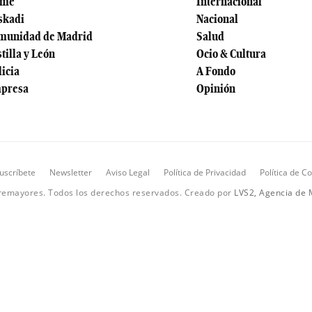
ome
Internacional
skadi
Nacional
munidad de Madrid
Salud
tilla y León
Ocio & Cultura
licia
A Fondo
presa
Opinión
uscríbete
Newsletter
Aviso Legal
Política de Privacidad
Política de C
remayores. Todos los derechos reservados. Creado por
LVS2, Agencia de M