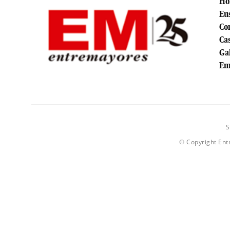
H
Eu
Co
Cas
Ga
Em
S
© Copyright Ent