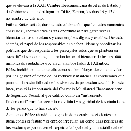
que se elevará a la XXII Cumbre Iberoamericana de Jefes de Estado y
de Gobierno que tendrá lugar en Cádiz, España, los días 16 y 17 de
noviembre de este año.
Fátima Báñez señaló, durante esta celebración, que “en estos momentos
convulsos”, Iberoamérica es una oportunidad para garantizar el
bienestar de los ciudadanos y crear empleos dignos y estables. Destacó,
además, el papel de los responsables que deben liderar y coordinar las
políticas que den respuesta a los principales retos que se plantean en
estos difíciles momentos, que redunden en el bienestar de los casi 600
millones de ciudadanos que viven a ambos lados del Atlántico.
Báñez incidió en que tanto ella como sus homólogos tienen “que velar
por una gestión eficiente de los recursos y mantener las condiciones que
permitan la sostenibilidad de los sistemas de protección social”. En esta
línea, resaltó la importancia del Convenio Multilateral Iberoamericano
de Seguridad Social, al que calificó como un “instrumento
fundamental” para favorecer la movilidad y seguridad de los ciudadanos
de los países que lo han suscrito.
Asimismo, Báñez abordó la exigencia de mecanismos eficientes de
lucha contra el fraude y el empleo irregular, así como unas políticas de
inspección que garanticen el respeto a la legalidad y a la estabilidad del