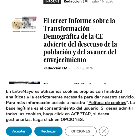
Redacción EM
-
julio 16, 2026
INFORME
El tercer Informe sobre la
Transformación
Demográfica de la CE
advierte del descenso de la
población y del avance del
envejecimiento
Redacción EM
-
julio 16, 2026
Uruguay y Chile impulsan un
En EntreMayores utilizamos cookies propias con finalidad
proyecto conjunto para
analíticas y la estrictamente necesaria para dar nuestro servicio.
reducir la brecha digital de
Para más información accede a nuestra “
Política de cookies
”. La
las personas mayores
base legítima es el consentimiento del usuario
.
Si desea admitir
todas las cookies, haga click en ACEPTAR, si desea
Redacción EM
-
INCLUSIÓN DIGITAL
gestionarlas, haga click en OPCIONES.
julio 14, 2026
Cerrar el banner 
Aceptar
Rechazar
OPCIONES