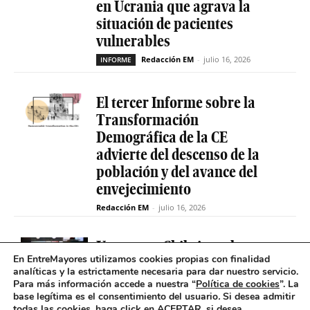
en Ucrania que agrava la
situación de pacientes
vulnerables
Redacción EM
-
julio 16, 2026
INFORME
El tercer Informe sobre la
Transformación
Demográfica de la CE
advierte del descenso de la
población y del avance del
envejecimiento
Redacción EM
-
julio 16, 2026
Uruguay y Chile impulsan un
En EntreMayores utilizamos cookies propias con finalidad
proyecto conjunto para
analíticas y la estrictamente necesaria para dar nuestro servicio.
reducir la brecha digital de
Para más información accede a nuestra “
Política de cookies
”. La
las personas mayores
base legítima es el consentimiento del usuario
.
Si desea admitir
todas las cookies, haga click en ACEPTAR, si desea