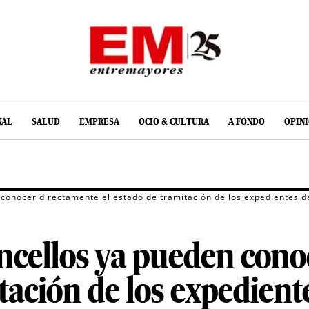
NAL
SALUD
EMPRESA
OCIO & CULTURA
A FONDO
OPIN
 conocer directamente el estado de tramitación de los expedientes 
oncellos ya pueden con
itación de los expedien