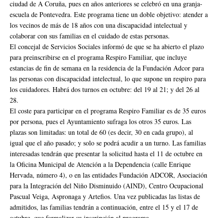
ciudad de A Coruña, pues en años anteriores se celebró en una granja-
escuela de Pontevedra. Este programa tiene un doble objetivo: atender a
los vecinos de más de 18 años con una discapacidad intelectual y
colaborar con sus familias en el cuidado de estas personas.
El concejal de Servicios Sociales informó de que se ha abierto el plazo
para preinscribirse en el programa Respiro Familiar, que incluye
estancias de fin de semana en la residencia de la Fundación Adcor para
las personas con discapacidad intelectual, lo que supone un respiro para
los cuidadores. Habrá dos turnos en octubre: del 19 al 21; y del 26 al
28.
El coste para participar en el programa Respiro Familiar es de 35 euros
por persona, pues el Ayuntamiento sufraga los otros 35 euros. Las
plazas son limitadas: un total de 60 (es decir, 30 en cada grupo), al
igual que el año pasado; y solo se podrá acudir a un turno. Las familias
interesadas tendrán que presentar la solicitud hasta el 11 de octubre en
la Oficina Municipal de Atención a la Dependencia (calle Enrique
Hervada, número 4), o en las entidades Fundación ADCOR, Asociación
para la Integración del Niño Disminuido (AIND), Centro Ocupacional
Pascual Veiga, Aspronaga y Artefios. Una vez publicadas las listas de
admitidos, las familias tendrán a continuación, entre el 15 y el 17 de
octubre, que formalizar su inscripción al programa.