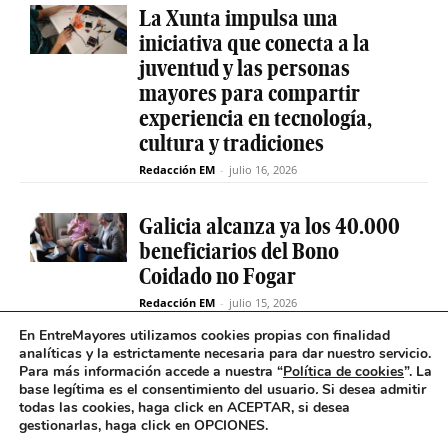
La Xunta impulsa una
iniciativa que conecta a la
juventud y las personas
mayores para compartir
experiencia en tecnología,
cultura y tradiciones
Redacción EM
-
julio 16, 2026
Galicia alcanza ya los 40.000
beneficiarios del Bono
Coidado no Fogar
Redacción EM
-
julio 15, 2026
En EntreMayores utilizamos cookies propias con finalidad
analíticas y la estrictamente necesaria para dar nuestro servicio.
Fabiola García destaca el
Para más información accede a nuestra “
Política de cookies
”. La
compromiso de la Xunta de
base legítima es el consentimiento del usuario
.
Si desea admitir
Galicia con el SAF
todas las cookies, haga click en ACEPTAR, si desea
gestionarlas, haga click en OPCIONES.
Redacción EM
-
julio 15, 2026