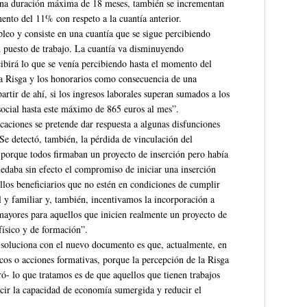
á una duración máxima de 18 meses, también se incrementan
mento del 11% con respeto a la cuantía anterior.
pleo y consiste en una cuantía que se sigue percibiendo
n puesto de trabajo. La cuantía va disminuyendo
ibirá lo que se venía percibiendo hasta el momento del
 la Risga y los honorarios como consecuencia de una
partir de ahí, si los ingresos laborales superan sumados a los
 social hasta este máximo de 865 euros al mes”.
caciones se pretende dar respuesta a algunas disfunciones
“Se detectó, también, la pérdida de vinculación del
a porque todos firmaban un proyecto de inserción pero había
uedaba sin efecto el compromiso de iniciar una inserción
ellos beneficiarios que no estén en condiciones de cumplir
 y familiar y, también, incentivamos la incorporación a
mayores para aquellos que inicien realmente un proyecto de
físico y de formación”.
e soluciona con el nuevo documento es que, actualmente, en
dicos o acciones formativas, porque la percepción de la Risga
eró- lo que tratamos es de que aquellos que tienen trabajos
ucir la capacidad de economía sumergida y reducir el