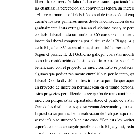
itinerario de inserción laboral. En este tramo, que tendr
las cuantías: la percepción sin convivintes tendrá un incre
“El tercer tramo –explicó Feijóo- es el de transición al em
durante los seis primeros meses desde la consecución de u
gradualmente hasta extinguirse en el séptimo mes y se perc
contrato laboral hasta un límite de 865 euros (suma entre
inserción laboral conquerida por el titular de la Risga). A 
de la Risga los 865 euros al mes, disminuirá la prestación
Según el presidente del Gobierno gallego, con estas modifi
como la cronificación de la situación de exclusión social. 
beneficiario con el proyecto de inserción. Esto se producí
algunos que podían realmente cumplirlo y, por lo tanto, q
laboral. Con la división en tres tramos se permite que aqu
un proyecto de inserción permanezcan en el tramo personal
estos proyectos permitiendo la recepción de una cuantía a 
inserción porque están capacitados desde el punto de vista 
Otra de las disfunciones que se venían detectando y que s
la práctica se penalizaba la realización de trabajos esporá
se reducía o se suspendía en este caso. “Con esta ley –reit
esporádicos puedan seguir percibiendo la Risga y, así, red
desinterés de incorporarse a un trabajo”.