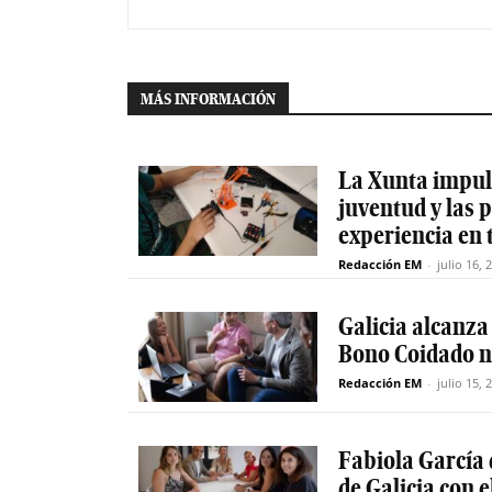
MÁS INFORMACIÓN
La Xunta impuls
juventud y las
experiencia en 
Redacción EM
-
julio 16, 
Galicia alcanza
Bono Coidado n
Redacción EM
-
julio 15, 
Fabiola García 
de Galicia con 