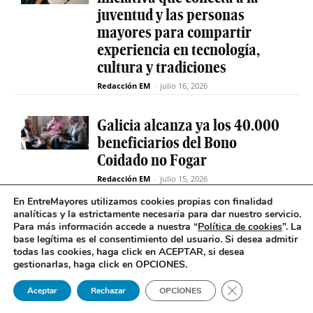
juventud y las personas
mayores para compartir
experiencia en tecnología,
cultura y tradiciones
Redacción EM
-
julio 16, 2026
Galicia alcanza ya los 40.000
beneficiarios del Bono
Coidado no Fogar
Redacción EM
-
julio 15, 2026
En EntreMayores utilizamos cookies propias con finalidad
analíticas y la estrictamente necesaria para dar nuestro servicio.
Fabiola García destaca el
Para más información accede a nuestra “
Política de cookies
”. La
compromiso de la Xunta de
base legítima es el consentimiento del usuario
.
Si desea admitir
Galicia con el SAF
todas las cookies, haga click en ACEPTAR, si desea
gestionarlas, haga click en OPCIONES.
Redacción EM
-
julio 15, 2026
Cerrar el banner 
Aceptar
Rechazar
OPCIONES