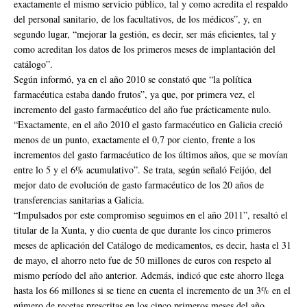
exactamente el mismo servicio público, tal y como acredita el respaldo
del personal sanitario, de los facultativos, de los médicos”, y, en
segundo lugar, “mejorar la gestión, es decir, ser más eficientes, tal y
como acreditan los datos de los primeros meses de implantación del
catálogo”.
Según informó, ya en el año 2010 se constató que “la política
farmacéutica estaba dando frutos”, ya que, por primera vez, el
incremento del gasto farmacéutico del año fue prácticamente nulo.
“Exactamente, en el año 2010 el gasto farmacéutico en Galicia creció
menos de un punto, exactamente el 0,7 por ciento, frente a los
incrementos del gasto farmacéutico de los últimos años, que se movían
entre lo 5 y el 6% acumulativo”. Se trata, según señaló Feijóo, del
mejor dato de evolución de gasto farmacéutico de los 20 años de
transferencias sanitarias a Galicia.
“Impulsados por este compromiso seguimos en el año 2011”, resaltó el
titular de la Xunta, y dio cuenta de que durante los cinco primeros
meses de aplicación del Catálogo de medicamentos, es decir, hasta el 31
de mayo, el ahorro neto fue de 50 millones de euros con respeto al
mismo período del año anterior. Además, indicó que este ahorro llega
hasta los 66 millones si se tiene en cuenta el incremento de un 3% en el
número de recetas prescritas en los cinco primeros meses del año.