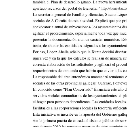
también el Plan de desarrollo gitano. La nueva herramienta 
apartado recursos del portal de Bienestar "
http://benestar.x
La secretaria general de Familia y Bienestar, Susana López
sociales de A Coruña de esta novedad. Explicó que por pri
convocatoria anual de subvenciones- los ayuntamientos dis
agilizar el procedimiento, especialmente toda vez que muc
presentar la documentación eran de carácter numérico. Esto
tanto, de abonar las cantidades asignadas a los ayuntamient
Por eso, López Abella señaló que la Xunta decidió diseñar 
única vez y en la que los cálculos se realizan de manera au
correcta elaboración de las solicitudes y agilizará el proc
requerimientos de enmienda que habría que enviar a las co
La responsable del área autonómica mantendrá reuniones en
sociales de las otras provincias gallegas: Ourense, Pontev
El conocido como “Plan Concertado” financiará este año de
servicios sociales comunitarios de los ayuntamientos, el pl
el hogar para personas dependientes. Las entidades locales
facilitarles a las corporaciones locales la tesorería suficien
Esta iniciativa se inscribe en la apuesta del Gobierno gall
son la primera puerta de entrada al sistema público de ser
que durante 2010 las personas usuarias de estos servicios 