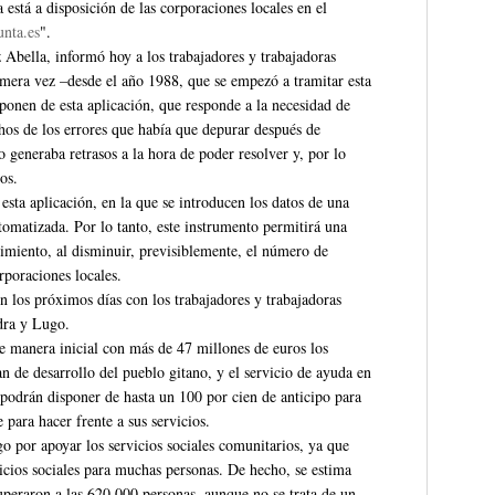
está a disposición de las corporaciones locales en el
unta.es
".
 Abella, informó hoy a los trabajadores y trabajadoras
mera vez –desde el año 1988, que se empezó a tramitar esta
ponen de esta aplicación, que responde a la necesidad de
hos de los errores que había que depurar después de
 generaba retrasos a la hora de poder resolver y, por lo
os.
esta aplicación, en la que se introducen los datos de una
tomatizada. Por lo tanto, este instrumento permitirá una
edimiento, al disminuir, previsiblemente, el número de
rporaciones locales.
 los próximos días con los trabajadores y trabajadoras
edra y Lugo.
 manera inicial con más de 47 millones de euros los
an de desarrollo del pueblo gitano, y el servicio de ayuda en
 podrán disponer de hasta un 100 por cien de anticipo para
te para hacer frente a sus servicios.
ego por apoyar los servicios sociales comunitarios, ya que
vicios sociales para muchas personas. De hecho, se estima
superaron a las 620.000 personas, aunque no se trata de un