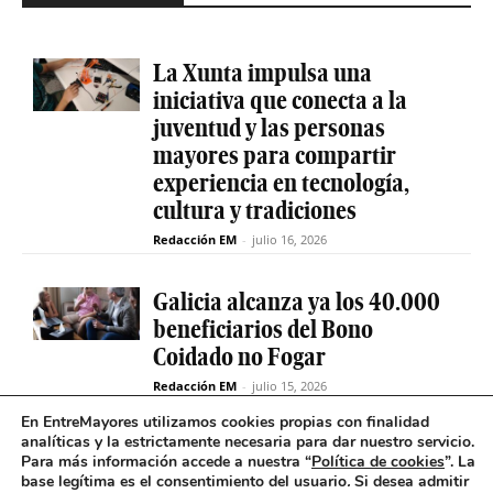
La Xunta impulsa una
iniciativa que conecta a la
juventud y las personas
mayores para compartir
experiencia en tecnología,
cultura y tradiciones
Redacción EM
-
julio 16, 2026
Galicia alcanza ya los 40.000
beneficiarios del Bono
Coidado no Fogar
Redacción EM
-
julio 15, 2026
En EntreMayores utilizamos cookies propias con finalidad
analíticas y la estrictamente necesaria para dar nuestro servicio.
Fabiola García destaca el
Para más información accede a nuestra “
Política de cookies
”. La
compromiso de la Xunta de
base legítima es el consentimiento del usuario
.
Si desea admitir