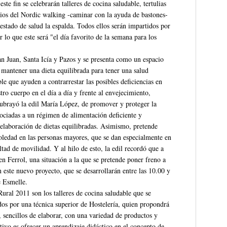
te fin se celebrarán talleres de cocina saludable, tertulias
icios del Nordic walking -caminar con la ayuda de bastones-
estado de salud la espalda. Todos ellos serán impartidos por
 lo que este será "el día favorito de la semana para los
n Juan, Santa Icía y Pazos y se presenta como un espacio
 mantener una dieta equilibrada para tener una salud
le que ayuden a contrarrestar las posibles deficiencias en
ro cuerpo en el día a día y frente al envejecimiento,
 subrayó la edil María López, de promover y proteger la
ociadas a un régimen de alimentación deficiente y
elaboración de dietas equilibradas. Asimismo, pretende
 soledad en las personas mayores, que se dan especialmente en
ultad de movilidad. Y al hilo de esto, la edil recordó que a
n Ferrol, una situación a la que se pretende poner freno a
 este nuevo proyecto, que se desarrollarán entre las 10.00 y
e Esmelle.
ural 2011 son los talleres de cocina saludable que se
dos por una técnica superior de Hostelería, quien propondrá
, sencillos de elaborar, con una variedad de productos y
tivo es ofrecer un aprendizaje didáctico en el concepto de