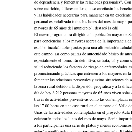
de dependencia y fomentar las relaciones personales". Con es
sobre nutrición, talleres en los que se enseñarán los benef
y las habilidades necesarias para mantener en un excelente 
personal especializado todos los lunes del mes de mayo, por
mayores de 65 años del municipio", destacó la edil.
El nuevo programa irá dirigido a la población mayor de Sa
para concienciar a los mayores acerca de la importancia de
estable, inculcándoles pautas para una alimentación saludab
este campo, así como pautas de autocuidado básico de nuest
especialmente el lomo. En definitiva, se trata, tal y como
salud reduciendo los factores de riesgo de enfermedades as
promocionando prácticas que entrenen a los mayores en la 
fomentar las relaciones personales y evitar situaciones de
la zona rural debido a la dispersión geográfica y a la dific
día de hoy 8.212 personas mayores de 65 años viven solas e
través de actividades preventivas como las contempladas en
las 17.00 horas en una casa rural en el entorno del Valle d
Unas de las actividades contempladas en el proyecto Aula R
celebrarán todos los lunes del mes de mayo. Serán imparti
a los participantes una serie de platos y menús económicos
calorías equilibradas, que posteriormente comerán. El obje