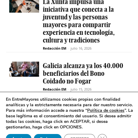
La Xunta impulsa una
iniciativa que conecta a la
juventud y las personas
mayores para compartir
experiencia en tecnología,
cultura y tradiciones
Redacción EM
-
julio 16, 2026
Galicia alcanza ya los 40.000
beneficiarios del Bono
Coidado no Fogar
Redacción EM
-
julio 15, 2026
En EntreMayores utilizamos cookies propias con finalidad
analíticas y la estrictamente necesaria para dar nuestro servicio.
Fabiola García destaca el
Para más información accede a nuestra “
Política de cookies
”. La
compromiso de la Xunta de
base legítima es el consentimiento del usuario
.
Si desea admitir
Galicia con el SAF
todas las cookies, haga click en ACEPTAR, si desea
gestionarlas, haga click en OPCIONES.
Redacción EM
-
julio 15, 2026
Cerrar el banner 