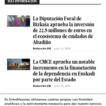
MÁS INFORMACIÓN
La Diputación Foral de
Bizkaia aprueba la inversión
de 22,5 millones de euros en
el ecosistema de cuidados de
Abadiño
Redacción EM
-
julio 16, 2026
La CMCE aprueba un notable
incremento en la financiación
de la dependencia en Euskadi
por parte del Estado
Redacción EM
-
julio 16, 2026
El servicio de teleasistencia
En EntreMayores utilizamos cookies propias con finalidad
analíticas y la estrictamente necesaria para dar nuestro servicio.
betiON prueba un nuevo