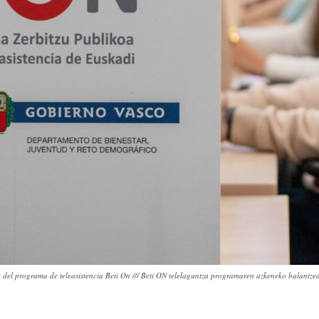
del programa de teleasistencia Beti On /// Beti ON telelaguntza programaren azkeneko balantz