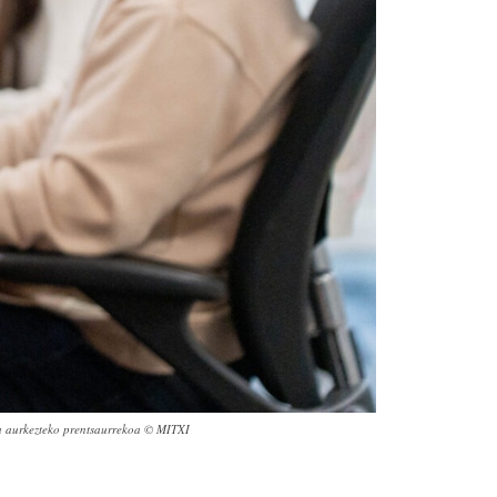
ea aurkezteko prentsaurrekoa © MITXI