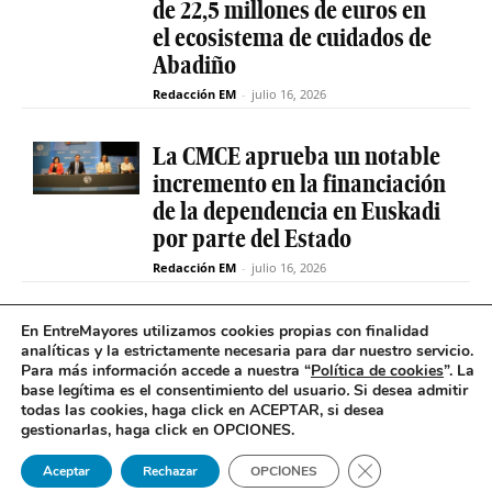
de 22,5 millones de euros en
el ecosistema de cuidados de
Abadiño
Redacción EM
-
julio 16, 2026
La CMCE aprueba un notable
incremento en la financiación
de la dependencia en Euskadi
por parte del Estado
Redacción EM
-
julio 16, 2026
El servicio de teleasistencia
En EntreMayores utilizamos cookies propias con finalidad
analíticas y la estrictamente necesaria para dar nuestro servicio.
betiON prueba un nuevo
Para más información accede a nuestra “
Política de cookies
”. La
sistema de mensajes de voz
base legítima es el consentimiento del usuario
.
Si desea admitir
para avisos excepcionales
todas las cookies, haga click en ACEPTAR, si desea
gestionarlas, haga click en OPCIONES.
Redacción EM
-
julio 15, 2026
Cerrar el banner 
Aceptar
Rechazar
OPCIONES