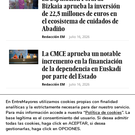
Bizkaia aprueba la inversión
de 22,5 millones de euros en
el ecosistema de cuidados de
Abadiño
Redacción EM
-
julio 16, 2026
La CMCE aprueba un notable
incremento en la financiación
de la dependencia en Euskadi
por parte del Estado
Redacción EM
-
julio 16, 2026
El servicio de teleasistencia
En EntreMayores utilizamos cookies propias con finalidad
analíticas y la estrictamente necesaria para dar nuestro servicio.
betiON prueba un nuevo
Para más información accede a nuestra “
Política de cookies
”. La
sistema de mensajes de voz
base legítima es el consentimiento del usuario
.
Si desea admitir
para avisos excepcionales
todas las cookies, haga click en ACEPTAR, si desea
gestionarlas, haga click en OPCIONES.
Redacción EM
-
julio 15, 2026