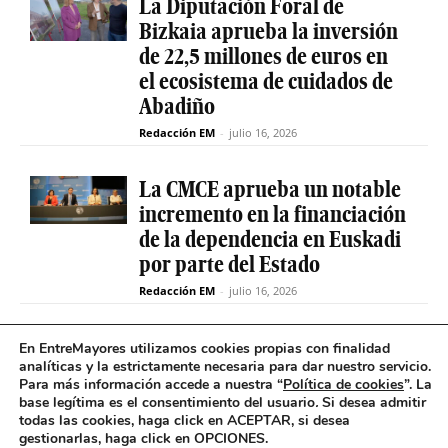
La Diputación Foral de
Bizkaia aprueba la inversión
de 22,5 millones de euros en
el ecosistema de cuidados de
Abadiño
Redacción EM
-
julio 16, 2026
La CMCE aprueba un notable
incremento en la financiación
de la dependencia en Euskadi
por parte del Estado
Redacción EM
-
julio 16, 2026
El servicio de teleasistencia
En EntreMayores utilizamos cookies propias con finalidad
analíticas y la estrictamente necesaria para dar nuestro servicio.
betiON prueba un nuevo
Para más información accede a nuestra “
Política de cookies
”. La
sistema de mensajes de voz
base legítima es el consentimiento del usuario
.
Si desea admitir
para avisos excepcionales
todas las cookies, haga click en ACEPTAR, si desea
gestionarlas, haga click en OPCIONES.