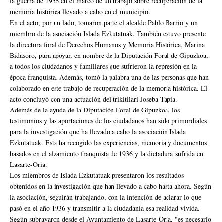
la guerra de 1936 en el marco de un trabajo sobre recuperación de la
memoria histórica llevado a cabo en el municipio.
En el acto, por un lado, tomaron parte el alcalde Pablo Barrio y un
miembro de la asociación Islada Ezkutatuak. También estuvo presente
la directora foral de Derechos Humanos y Memoria Histórica, Marina
Bidasoro, para apoyar, en nombre de la Diputación Foral de Gipuzkoa,
a todos los ciudadanos y familiares que sufrieron la represión en la
época franquista. Además, tomó la palabra una de las personas que han
colaborado en este trabajo de recuperación de la memoria histórica. El
acto concluyó con una actuación del trikitilari Joseba Tapia.
Además de la ayuda de la Diputación Foral de Gipuzkoa, los
testimonios y las aportaciones de los ciudadanos han sido primordiales
para la investigación que ha llevado a cabo la asociación Islada
Ezkutatuak. Esta ha recogido las experiencias, memoria y documentos
basados en el alzamiento franquista de 1936 y la dictadura sufrida en
Lasarte-Oria.
Los miembros de Islada Ezkutatuak presentaron los resultados
obtenidos en la investigación que han llevado a cabo hasta ahora. Según
la asociación, seguirán trabajando, con la intención de aclarar lo que
pasó en el año 1936 y transmitir a la ciudadanía esa realidad vivida.
Según subrayaron desde el Ayuntamiento de Lasarte-Oria, "es necesario