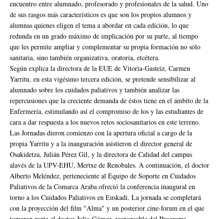
encuentro entre alumnado, profesorado y profesionales de la salud. Uno
de sus rasgos más característicos es que son los propios alumnos y
alumnas quienes eligen el tema a abordar en cada edición, lo que
redunda en un grado máximo de implicación por su parte, al tiempo
que les permite ampliar y complementar su propia formación no sólo
sanitaria, sino también organizativa, oratoria, etcétera.
Según explica la directora de la EUE de Vitoria-Gasteiz, Carmen
Yarritu, en esta vigésimo tercera edición, se pretende sensibilizar al
alumnado sobre los cuidados paliativos y también analizar las
repercusiones que la creciente demanda de éstos tiene en el ámbito de la
Enfermería, estimulando así el compromiso de los y las estudiantes de
cara a dar respuesta a los nuevos retos sociosanitarios en este terreno.
Las Jornadas dieron comienzo con la apertura oficial a cargo de la
propia Yarritu y a la inauguración asistieron el director general de
Osakidetza, Julián Pérez Gil, y la directora de Calidad del campus
alavés de la UPV-EHU, Mertxe de Renobales. A continuación, el doctor
Alberto Meléndez, perteneciente al Equipo de Soporte en Cuidados
Paliativos de la Comarca Araba ofreció la conferencia inaugural en
torno a los Cuidados Paliativos en Euskadi. La jornada se completará
con la proyección del film "Alma" y un posterior cine-forum en el que
tomaron parte el doctor Julio Gómez, responsable del Programa