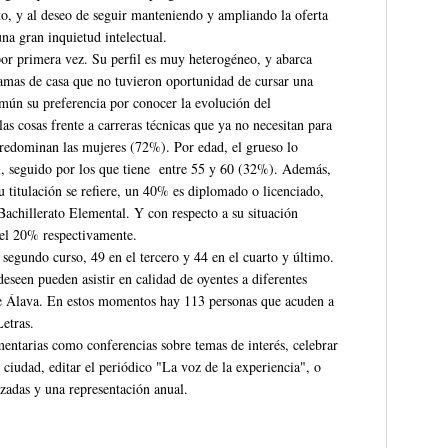
to, y al deseo de seguir manteniendo y ampliando la oferta
na gran inquietud intelectual.
or primera vez. Su perfil es muy heterogéneo, y abarca
 amas de casa que no tuvieron oportunidad de cursar una
omún su preferencia por conocer la evolución del
as cosas frente a carreras técnicas que ya no necesitan para
predominan las mujeres (72%). Por edad, el grueso lo
l, seguido por los que tiene entre 55 y 60 (32%). Además,
 titulación se refiere, un 40% es diplomado o licenciado,
Bachillerato Elemental. Y con respecto a su situación
 el 20% respectivamente.
 segundo curso, 49 en el tercero y 44 en el cuarto y último.
eseen pueden asistir en calidad de oyentes a diferentes
 de Álava. En estos momentos hay 113 personas que acuden a
etras.
entarias como conferencias sobre temas de interés, celebrar
 ciudad, editar el periódico "La voz de la experiencia", o
izadas y una representación anual.