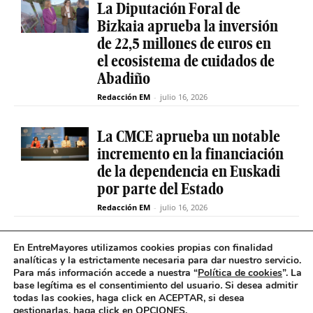
La Diputación Foral de
Bizkaia aprueba la inversión
de 22,5 millones de euros en
el ecosistema de cuidados de
Abadiño
Redacción EM
-
julio 16, 2026
La CMCE aprueba un notable
incremento en la financiación
de la dependencia en Euskadi
por parte del Estado
Redacción EM
-
julio 16, 2026
El servicio de teleasistencia
En EntreMayores utilizamos cookies propias con finalidad
analíticas y la estrictamente necesaria para dar nuestro servicio.
betiON prueba un nuevo
Para más información accede a nuestra “
Política de cookies
”. La
sistema de mensajes de voz
base legítima es el consentimiento del usuario
.
Si desea admitir
para avisos excepcionales
todas las cookies, haga click en ACEPTAR, si desea
gestionarlas, haga click en OPCIONES.