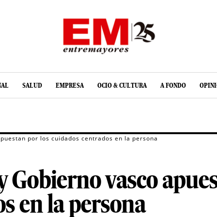
NAL
SALUD
EMPRESA
OCIO & CULTURA
A FONDO
OPIN
puestan por los cuidados centrados en la persona
y Gobierno vasco apues
s en la persona