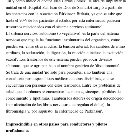
Tal y como indicó el doctor Juan Carlos Gómez, 'la idea de implantar la
unidad en el Hospital San Juan de Dios de Santurtzi surgió a partir de
los contactos con la Asociación Párkinson Bizkaia, ya que se sabe que
hasta el 70% de los pacientes afectados por esta enfermedad padecen
trastornos relacionados con el sistema nervioso autónomo'.
El sistema nervioso autónomo (o vegetativo) 'es la parte del sistema
nervioso que regula las funciones involuntarias del organismo, como
pueden ser, entre otras muchas, la tensión arterial, los cambios de ritmo
cardiaco, la sudoración, la digestión, la micción e incluso la excitación
sexual'. Los trastornos de este sistema pueden provocar diversos
síntomas, que se agrupan bajo el nombre genérico de 'disautonomía'.
Se trata de una unidad 'no solo para pacientes, sino también una
consultoría para especialistas médicos de otras disciplinas, que se
encuentran con personas con estos trastornos. Entre los problemas de
salud que abordamos se encuentran los mareos, síncopes, pérdidas de
conocimiento y lipotimias. También los dolores de origen desconocido
(por afectación de las fibras nerviosas que regulan el dolor), la
fibromialgia y, por supuesto, la enfermedad de Parkinson'.
Imprescindible en otros países para conductores y pilotos
profesionales