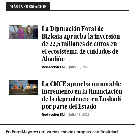
MÁS INFORMACIÓN
La Diputación Foral de
Bizkaia aprueba la inversión
de 22,5 millones de euros en
el ecosistema de cuidados de
Abadiño
Redacción EM
-
julio 16, 2026
La CMCE aprueba un notable
incremento en la financiación
de la dependencia en Euskadi
por parte del Estado
Redacción EM
-
julio 16, 2026
El servicio de teleasistencia
En EntreMayores utilizamos cookies propias con finalidad