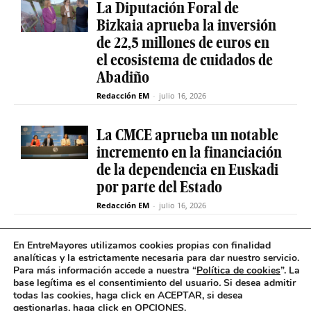
La Diputación Foral de
Bizkaia aprueba la inversión
de 22,5 millones de euros en
el ecosistema de cuidados de
Abadiño
Redacción EM
-
julio 16, 2026
La CMCE aprueba un notable
incremento en la financiación
de la dependencia en Euskadi
por parte del Estado
Redacción EM
-
julio 16, 2026
El servicio de teleasistencia
En EntreMayores utilizamos cookies propias con finalidad
analíticas y la estrictamente necesaria para dar nuestro servicio.
betiON prueba un nuevo
Para más información accede a nuestra “
Política de cookies
”. La
sistema de mensajes de voz
base legítima es el consentimiento del usuario
.
Si desea admitir
para avisos excepcionales
todas las cookies, haga click en ACEPTAR, si desea
gestionarlas, haga click en OPCIONES.