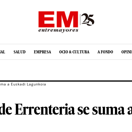
NAL
SALUD
EMPRESA
OCIO & CULTURA
A FONDO
OPIN
uma a Euskadi Lagunkoia
de Errenteria se suma 