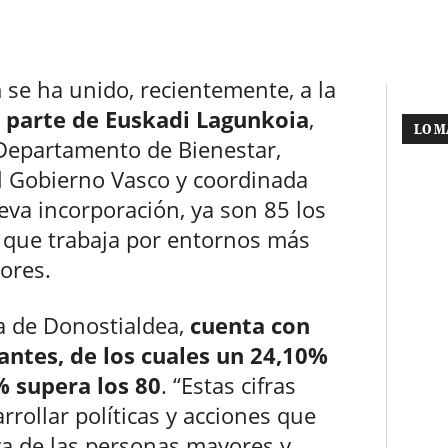
a
se ha unido, recientemente, a la
parte de Euskadi Lagunkoia
,
LO M
 Departamento de Bienestar,
l Gobierno Vasco y coordinada
eva incorporación, ya son 85 los
 que trabaja por entornos más
ores.
ca de Donostialdea,
cuenta con
antes, de los cuales un 24,10%
% supera los 80
. “Estas cifras
rrollar políticas y acciones que
va de las personas mayores y