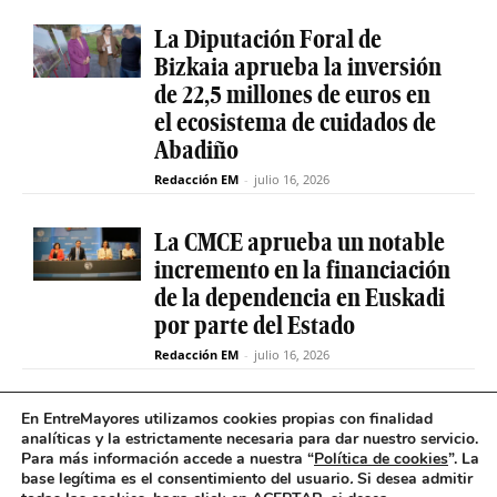
La Diputación Foral de
Bizkaia aprueba la inversión
de 22,5 millones de euros en
el ecosistema de cuidados de
Abadiño
Redacción EM
-
julio 16, 2026
La CMCE aprueba un notable
incremento en la financiación
de la dependencia en Euskadi
por parte del Estado
Redacción EM
-
julio 16, 2026
El servicio de teleasistencia
En EntreMayores utilizamos cookies propias con finalidad
analíticas y la estrictamente necesaria para dar nuestro servicio.
betiON prueba un nuevo
Para más información accede a nuestra “
Política de cookies
”. La
sistema de mensajes de voz
base legítima es el consentimiento del usuario
.
Si desea admitir