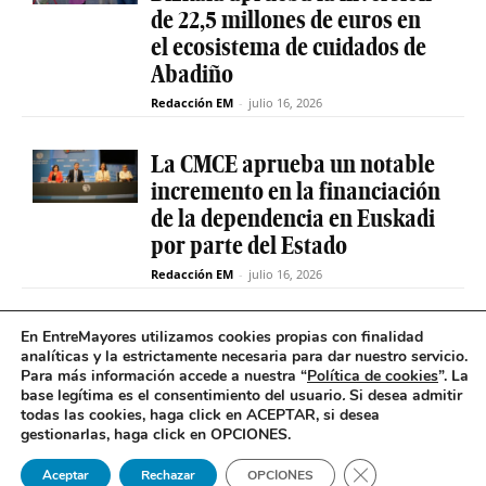
de 22,5 millones de euros en
el ecosistema de cuidados de
Abadiño
Redacción EM
-
julio 16, 2026
La CMCE aprueba un notable
incremento en la financiación
de la dependencia en Euskadi
por parte del Estado
Redacción EM
-
julio 16, 2026
El servicio de teleasistencia
En EntreMayores utilizamos cookies propias con finalidad
analíticas y la estrictamente necesaria para dar nuestro servicio.
betiON prueba un nuevo
Para más información accede a nuestra “
Política de cookies
”. La
sistema de mensajes de voz
base legítima es el consentimiento del usuario
.
Si desea admitir
para avisos excepcionales
todas las cookies, haga click en ACEPTAR, si desea
gestionarlas, haga click en OPCIONES.
Redacción EM
-
julio 15, 2026
Cerrar el banner 
Aceptar
Rechazar
OPCIONES