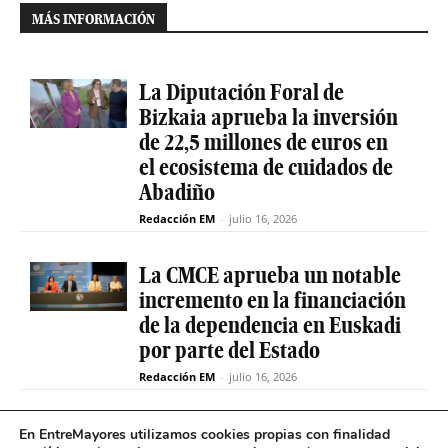
MÁS INFORMACIÓN
La Diputación Foral de
Bizkaia aprueba la inversión
de 22,5 millones de euros en
el ecosistema de cuidados de
Abadiño
Redacción EM
-
julio 16, 2026
La CMCE aprueba un notable
incremento en la financiación
de la dependencia en Euskadi
por parte del Estado
Redacción EM
-
julio 16, 2026
El servicio de teleasistencia
En EntreMayores utilizamos cookies propias con finalidad