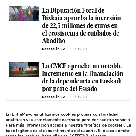
La Diputación Foral de
Bizkaia aprueba la inversión
de 22,5 millones de euros en
el ecosistema de cuidados de
Abadiño
Redacción EM
-
julio 16, 2026
La CMCE aprueba un notable
incremento en la financiación
de la dependencia en Euskadi
por parte del Estado
Redacción EM
-
julio 16, 2026
El servicio de teleasistencia
En EntreMayores utilizamos cookies propias con finalidad
analíticas y la estrictamente necesaria para dar nuestro servicio.
betiON prueba un nuevo
Para más información accede a nuestra “
Política de cookies
”. La
sistema de mensajes de voz
base legítima es el consentimiento del usuario
.
Si desea admitir