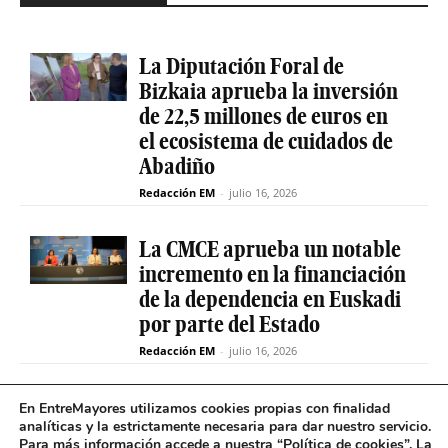
La Diputación Foral de
Bizkaia aprueba la inversión
de 22,5 millones de euros en
el ecosistema de cuidados de
Abadiño
Redacción EM
-
julio 16, 2026
La CMCE aprueba un notable
incremento en la financiación
de la dependencia en Euskadi
por parte del Estado
Redacción EM
-
julio 16, 2026
El servicio de teleasistencia
En EntreMayores utilizamos cookies propias con finalidad
analíticas y la estrictamente necesaria para dar nuestro servicio.
betiON prueba un nuevo
Para más información accede a nuestra “
Política de cookies
”. La